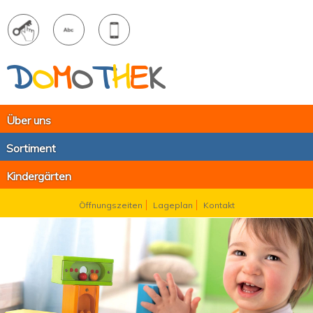
D
O
M
O
T
H
E
K
Über uns
Sortiment
Kindergärten
Öffnungszeiten
Lageplan
Kontakt