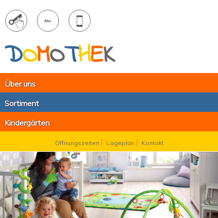
D
O
M
O
T
H
E
K
Über uns
Sortiment
Kindergärten
Öffnungszeiten
Lageplan
Kontakt