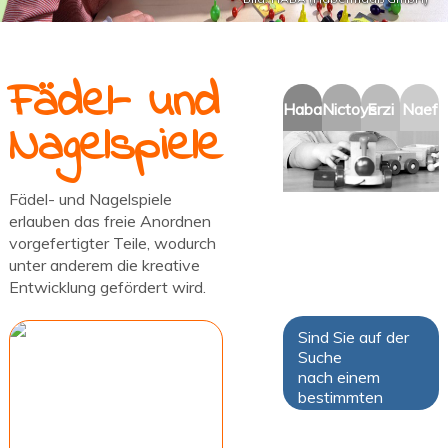
Fädel- und
Haba
Nictoys
Erzi
Naef
Nagelspiele
Fädel- und Nagelspiele
erlauben das freie Anordnen
vorgefertigter Teile, wodurch
unter anderem die kreative
Entwicklung gefördert wird.
Bild: HABA
Sind Sie auf der
Suche
nach einem
bestimmten
Artikel?
Fragen Sie uns