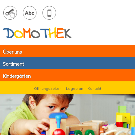
D
O
M
O
T
H
E
K
Über uns
Sortiment
Kindergärten
Öffnungszeiten
Lageplan
Kontakt