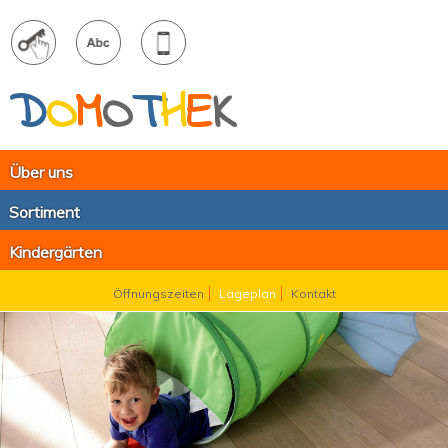
D
O
M
O
T
H
E
K
Über uns
Sortiment
Kindergärten
Öffnungszeiten
Lageplan
Kontakt