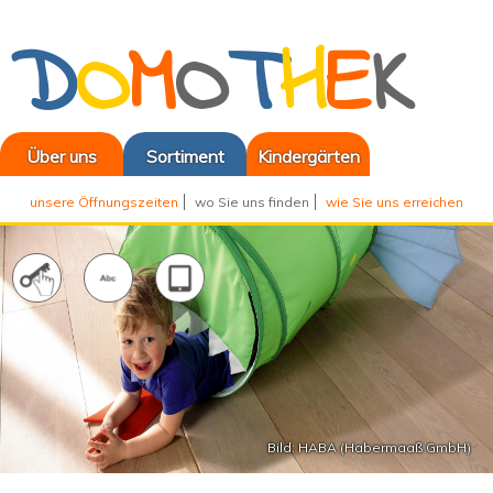
D
O
M
O
T
H
E
K
Über uns
Sortiment
Kindergärten
unsere Öffnungszeiten
wo Sie uns finden
wie Sie uns erreichen
Bild: HABA (Habermaaß GmbH)